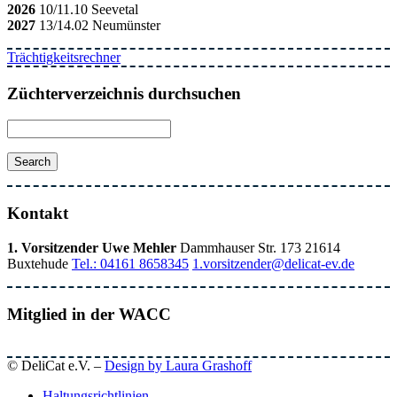
2026
10/11.10 Seevetal
2027
13/14.02 Neumünster
Trächtigkeitsrechner
Züchterverzeichnis durchsuchen
Kontakt
1. Vorsitzender Uwe Mehler
Dammhauser Str. 173 21614
Buxtehude
Tel.: 04161 8658345
1.vorsitzender@delicat-ev.de
Mitglied in der WACC
© DeliCat e.V. –
Design by Laura Grashoff
Haltungsrichtlinien