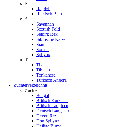
R
Ragdoll
Russisch Blau
S
Savannah
Scottish Fold
Selkirk Rex
Sibirische Katze
Siam
Somali
Sphynx
T
Thai
Tibitian
Tonkanese
Türkisch Angora
Züchterverzeichnis
Züchter
Bengal
Britisch Kurzhaar
Britisch Langhaar
Deutsch Langhaar
Devon Rex
Don Sphynx
Heilige Birma