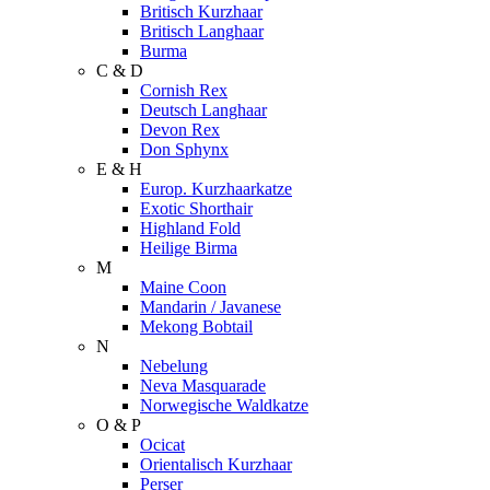
Britisch Kurzhaar
Britisch Langhaar
Burma
C & D
Cornish Rex
Deutsch Langhaar
Devon Rex
Don Sphynx
E & H
Europ. Kurzhaarkatze
Exotic Shorthair
Highland Fold
Heilige Birma
M
Maine Coon
Mandarin / Javanese
Mekong Bobtail
N
Nebelung
Neva Masquarade
Norwegische Waldkatze
O & P
Ocicat
Orientalisch Kurzhaar
Perser